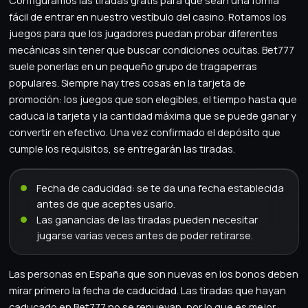
Configuramos las tiradas gratis para que sean una forma
fácil de entrar en nuestro vestíbulo del casino. Rotamos los
juegos para que los jugadores puedan probar diferentes
mecánicas sin tener que buscar condiciones ocultas. Bet777
suele ponerlas en un pequeño grupo de tragaperras
populares. Siempre hay tres cosas en la tarjeta de
promoción: los juegos que son elegibles, el tiempo hasta que
caduca la tarjeta y la cantidad máxima que se puede ganar y
convertir en efectivo. Una vez confirmado el depósito que
cumple los requisitos, se entregarán las tiradas.
Fecha de caducidad: se te da una fecha establecida
antes de que aceptes usarlo.
Las ganancias de las tiradas pueden necesitar
jugarse varias veces antes de poder retirarse.
Las personas en España que son nuevas en los bonos deben
mirar primero la fecha de caducidad. Las tiradas que hayan
caducado en Bet777 no se renuevan, por lo que es mejor