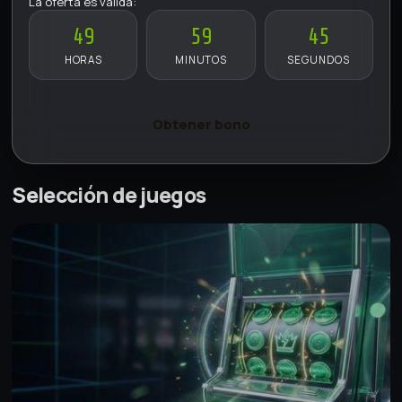
La oferta es válida:
49
59
43
HORAS
MINUTOS
SEGUNDOS
Obtener bono
Selección de juegos