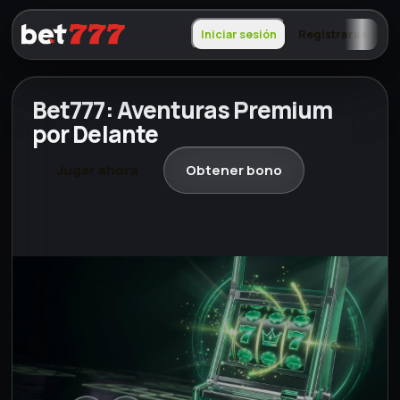
Iniciar sesión
Registrarse
Bet777: Aventuras Premium
por Delante
Jugar ahora
Obtener bono