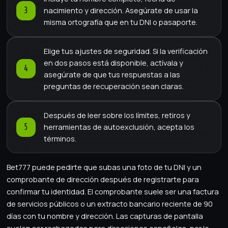
nacimiento y dirección. Asegúrate de usar la
misma ortografía que en tu DNI o pasaporte.
Elige tus ajustes de seguridad. Si la verificación
en dos pasos está disponible, actívala y
asegúrate de que tus respuestas a las
preguntas de recuperación sean claras.
Después de leer sobre los límites, retiros y
herramientas de autoexclusión, acepta los
términos.
Bet777 puede pedirte que subas una foto de tu DNI y un
comprobante de dirección después de registrarte para
confirmar tu identidad. El comprobante suele ser una factura
de servicios públicos o un extracto bancario reciente de 90
días con tu nombre y dirección. Las capturas de pantalla