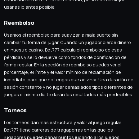
usarlas lo antes posible.
Reembolso
Usamos el reembolso para suavizar la mala suerte sin
cambiar tu forma de jugar. Cuando un jugador pierde dinero
en nuestro casino, Bet777 calcula el reembolso de esas
pérdidas y se lo devuelve como fondos de bonificación de
forma regular. En la sección de reembolso puedes ver el
porcentaje, el límite y el valor mínimo de reclamación de
inmediato, para que no tengas que adivinar. Una duración de
sesión constante y no jugar demasiados tipos diferentes de
juegos el mismo día te darán los resultados más predecibles.
Torneos
Los torneos dan más estructura y valor al juego regular.
Bet777 tiene carreras de tragaperras en las que los
jugadores pueden ganar puntos jugando a los juegos