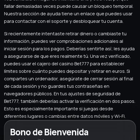
fallar demasiadas veces puede causar un bloqueo temporal.
Nuestra sección de ayuda tiene un enlace que puedes usar
para contactar con el soporte y desbloquear tu cuenta.
Si recientemente intentaste retirar dinero o cambiaste tu
información, puedes ver comprobaciones adicionales al
iniciar sesión para los pagos. Deberías sentirte así; les ayuda
a asegurarse de que eres realmente tú. Una vez verificado,
puedes usar el cajero del casino Bet777 para establecer
límites sobre cuánto puedes depositar y retirar en euros. Si
compartes un ordenador, asegúrate de cerrar sesión al final
de cada sesión y no guardes tus contraseñas en
navegadores públicos. En tus ajustes de seguridad de
Bet777, también deberías activar la verificación en dos pasos.
Esto es especialmente importante si juegas desde
diferentes lugares o cambias entre datos móviles y Wi-Fi.
Bono de Bienvenida