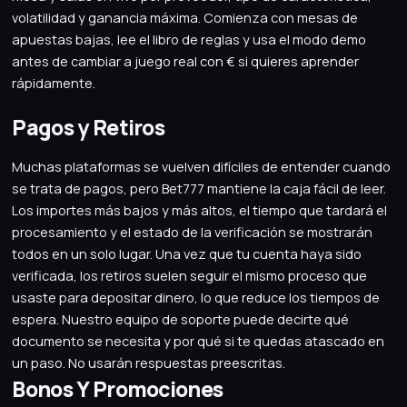
volatilidad y ganancia máxima. Comienza con mesas de
apuestas bajas, lee el libro de reglas y usa el modo demo
antes de cambiar a juego real con € si quieres aprender
rápidamente.
Pagos y Retiros
Muchas plataformas se vuelven difíciles de entender cuando
se trata de pagos, pero Bet777 mantiene la caja fácil de leer.
Los importes más bajos y más altos, el tiempo que tardará el
procesamiento y el estado de la verificación se mostrarán
todos en un solo lugar. Una vez que tu cuenta haya sido
verificada, los retiros suelen seguir el mismo proceso que
usaste para depositar dinero, lo que reduce los tiempos de
espera. Nuestro equipo de soporte puede decirte qué
documento se necesita y por qué si te quedas atascado en
un paso. No usarán respuestas preescritas.
Bonos Y Promociones