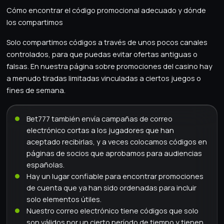
Cómo encontrar el código promocional adecuado y dónde
los compartimos
Solo compartimos códigos a través de unos pocos canales
controlados, para que puedas evitar ofertas antiguas o
falsas. En nuestra página sobre promociones del casino hay
a menudo tiradas limitadas vinculadas a ciertos juegos o
fines de semana.
Bet777 también envía campañas de correo
electrónico cortas a los jugadores que han
aceptado recibirlas, y a veces colocamos códigos en
páginas de socios que aprobamos para audiencias
españolas.
Hay un lugar confiable para encontrar promociones
de cuenta que ya han sido ordenadas para incluir
solo elementos útiles.
Nuestro correo electrónico tiene códigos que solo
son válidos por un cierto período de tiempo y tienen