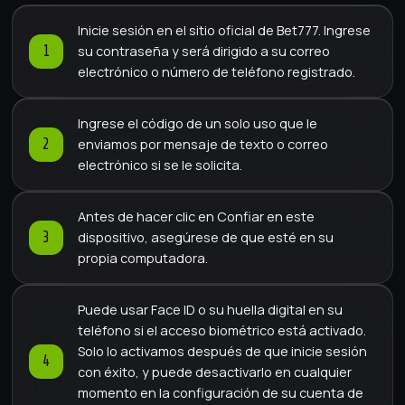
Inicie sesión en el sitio oficial de Bet777. Ingrese
su contraseña y será dirigido a su correo
electrónico o número de teléfono registrado.
Ingrese el código de un solo uso que le
enviamos por mensaje de texto o correo
electrónico si se le solicita.
Antes de hacer clic en Confiar en este
dispositivo, asegúrese de que esté en su
propia computadora.
Puede usar Face ID o su huella digital en su
teléfono si el acceso biométrico está activado.
Solo lo activamos después de que inicie sesión
con éxito, y puede desactivarlo en cualquier
momento en la configuración de su cuenta de