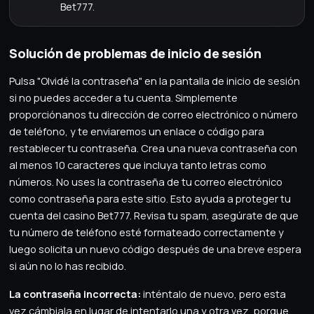
Bet777.
Solución de problemas de inicio de sesión
Pulsa "Olvidé la contraseña" en la pantalla de inicio de sesión
si no puedes acceder a tu cuenta. Simplemente
proporciónanos tu dirección de correo electrónico o número
de teléfono, y te enviaremos un enlace o código para
restablecer tu contraseña. Crea una nueva contraseña con
al menos 10 caracteres que incluya tanto letras como
números. No uses la contraseña de tu correo electrónico
como contraseña para este sitio. Esto ayuda a proteger tu
cuenta del casino Bet777. Revisa tu spam, asegúrate de que
tu número de teléfono esté formateado correctamente y
luego solicita un nuevo código después de una breve espera
si aún no lo has recibido.
La contraseña incorrecta:
inténtalo de nuevo, pero esta
vez cámbiala en lugar de intentarlo una y otra vez, porque