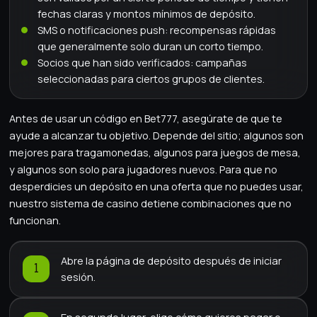
fechas claras y montos mínimos de depósito.
SMS o notificaciones push: recompensas rápidas
que generalmente solo duran un corto tiempo.
Socios que han sido verificados: campañas
seleccionadas para ciertos grupos de clientes.
Antes de usar un código en Bet777, asegúrate de que te
ayude a alcanzar tu objetivo. Depende del sitio; algunos son
mejores para tragamonedas, algunos para juegos de mesa,
y algunos son solo para jugadores nuevos. Para que no
desperdicies un depósito en una oferta que no puedes usar,
nuestro sistema de casino detiene combinaciones que no
funcionan.
Abre la página de depósito después de iniciar
sesión.