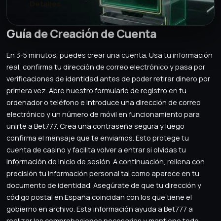
Detalles
Guía de Creación de Cuenta
En 3-5 minutos, puedes crear una cuenta. Usa tu información
real, confirma tu dirección de correo electrónico y pasa por
verificaciones de identidad antes de poder retirar dinero por
primera vez. Abre nuestro formulario de registro en tu
ordenador o teléfono e introduce una dirección de correo
electrónico y un número de móvil en funcionamiento para
unirte a Bet777. Crea una contraseña segura y luego
confirma el mensaje que te enviamos. Esto protege tu
cuenta de casino y facilita volver a entrar si olvidas tu
información de inicio de sesión. A continuación, rellena con
precisión tu información personal tal como aparece en tu
documento de identidad. Asegúrate de que tu dirección y
código postal en España coincidan con los que tiene el
gobierno en archivo. Esta información ayuda a Bet777 a
realizar las comprobaciones necesarias y mantiene todo