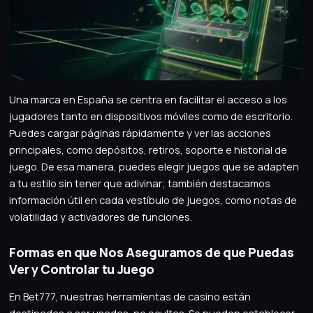
Una marca en España se centra en facilitar el acceso a los
jugadores tanto en dispositivos móviles como de escritorio.
Puedes cargar páginas rápidamente y ver las acciones
principales, como depósitos, retiros, soporte e historial de
juego. De esa manera, puedes elegir juegos que se adapten
a tu estilo sin tener que adivinar; también destacamos
información útil en cada vestíbulo de juegos, como notas de
volatilidad y activadores de funciones.
Formas en que Nos Aseguramos de que Puedas
Ver y Controlar tu Juego
En Bet777, nuestras herramientas de casino están