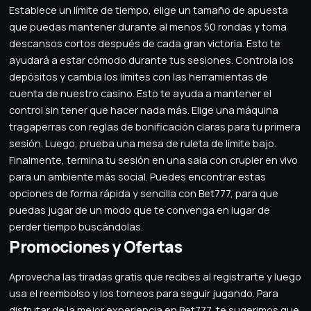
Establece un límite de tiempo, elige un tamaño de apuesta
que puedas mantener durante al menos 50 rondas y toma
descansos cortos después de cada gran victoria. Esto te
ayudará a estar cómodo durante tus sesiones. Controla los
depósitos y cambia los límites con las herramientas de
cuenta de nuestro casino. Esto te ayuda a mantener el
control sin tener que hacer nada más. Elige una máquina
tragaperras con reglas de bonificación claras para tu primera
sesión. Luego, prueba una mesa de ruleta de límite bajo.
Finalmente, termina tu sesión en una sala con crupier en vivo
para un ambiente más social. Puedes encontrar estas
opciones de forma rápida y sencilla con Bet777, para que
puedas jugar de un modo que te convenga en lugar de
perder tiempo buscándolas.
Promociones y Ofertas
Aprovecha las tiradas gratis que recibes al registrarte y luego
usa el reembolso y los torneos para seguir jugando. Para
disfrutar de la mejor experiencia en Bet777, te sugerimos que