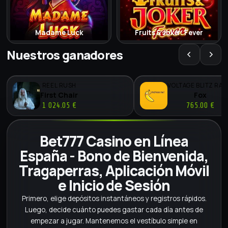
Madame Luck
Fruits & Joker: Fever
Nuestros ganadores
REEL RUSH
VOLTAGE BLITZ RAP
First Chair
Fox
1 024.05 €
765.00 €
Bet777 Casino en Línea
España - Bono de Bienvenida,
Tragaperras, Aplicación Móvil
e Inicio de Sesión
Primero, elige depósitos instantáneos y registros rápidos.
Luego, decide cuánto puedes gastar cada día antes de
empezar a jugar. Mantenemos el vestíbulo simple en